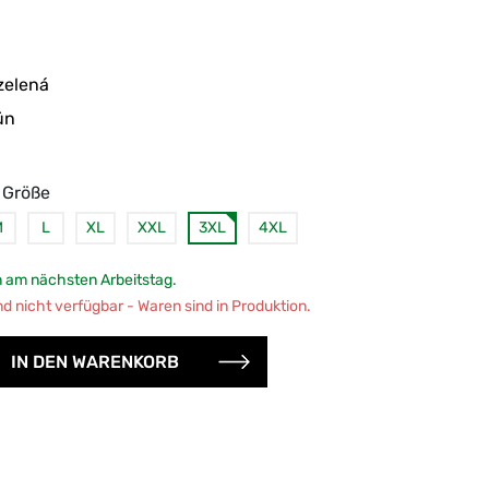
ün
 Größe
M
L
XL
XXL
3XL
4XL
 am nächsten Arbeitstag.
 nicht verfügbar - Waren sind in Produktion.