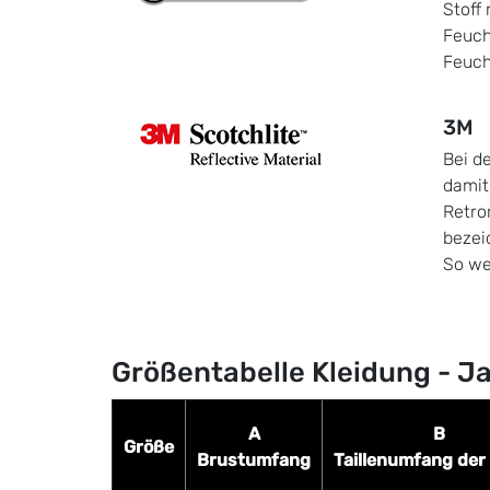
Stoff
Feuch
Feuch
3M
Bei d
damit
Retro
bezeic
So we
Größentabelle Kleidung - J
A
B
Größe
Brustumfang
Taillenumfang der