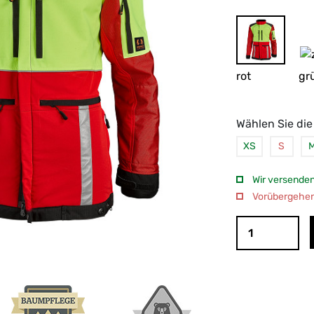
rot
gr
Wählen Sie die
XS
S
Wir versenden
Vorübergehend