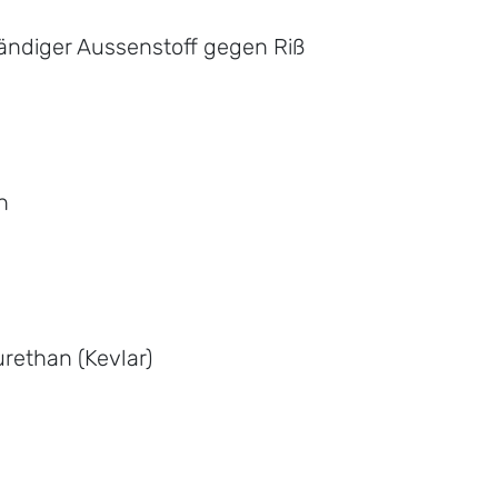
ändiger Aussenstoff gegen Riß
n
rethan (Kevlar)