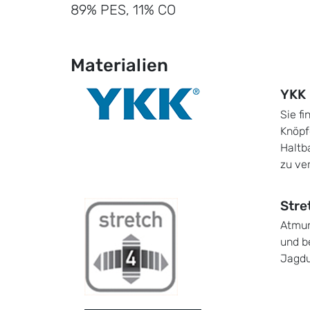
89% PES, 11% CO
Materialien
YKK
Sie fi
Knöpf
Haltb
zu ve
Stre
Atmun
und b
Jagdu