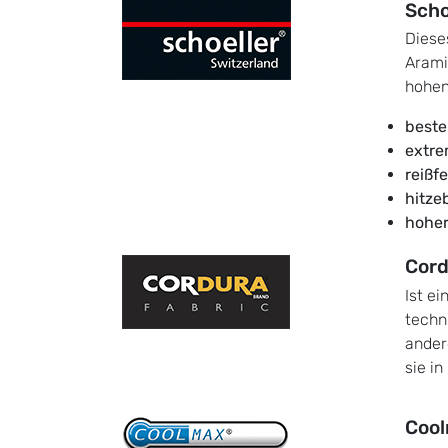
Scho
Diese
Arami
hohen
beste
extre
reißfe
hitze
hoher
Cord
Ist e
techni
ander
sie in
Coo