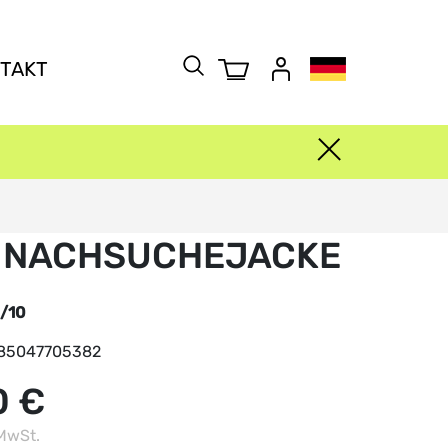
TAKT
I NACHSUCHEJACKE
/10
85047705382
0 €
MwSt.