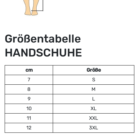
Größentabelle
HANDSCHUHE
cm
Größe
7
S
8
M
9
L
10
XL
11
XXL
12
3XL