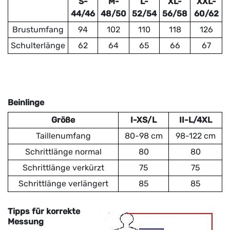
S-
M-
L-
XL-
XXL-
44/46
48/50
52/54
56/58
60/62
Brustumfang
94
102
110
118
126
Schulterlänge
62
64
65
66
67
Beinlinge
Größe
I-XS/L
II-L/4XL
Taillenumfang
80-98 cm
98-122 cm
Schrittlänge normal
80
80
Schrittlänge verkürzt
75
75
Schrittlänge verlängert
85
85
Tipps für korrekte
Messung