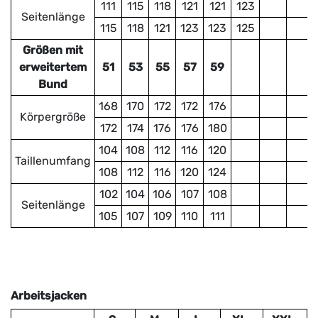
111
115
118
121
121
123
Seitenlänge
115
118
121
123
123
125
Größen mit
erweitertem
51
53
55
57
59
Bund
168
170
172
172
176
Körpergröße
172
174
176
176
180
104
108
112
116
120
Taillenumfang
108
112
116
120
124
102
104
106
107
108
Seitenlänge
105
107
109
110
111
Arbeitsjacken