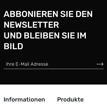
ABBONIEREN SIE DEN
NEWSLETTER
UND BLEIBEN SIE IM
BILD
Informationen
Produkte