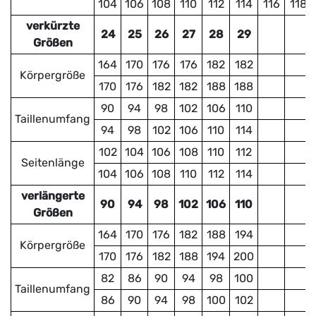
104
106
108
110
112
114
116
118
verkürzte
24
25
26
27
28
29
Größen
164
170
176
176
182
182
Körpergröße
170
176
182
182
188
188
90
94
98
102
106
110
Taillenumfang
94
98
102
106
110
114
102
104
106
108
110
112
Seitenlänge
104
106
108
110
112
114
verlängerte
90
94
98
102
106
110
Größen
164
170
176
182
188
194
Körpergröße
170
176
182
188
194
200
82
86
90
94
98
100
Taillenumfang
86
90
94
98
100
102