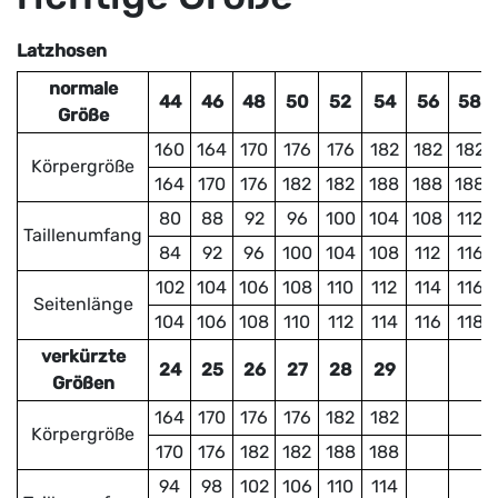
Latzhosen
normale
44
46
48
50
52
54
56
58
Größe
160
164
170
176
176
182
182
182
Körpergröße
164
170
176
182
182
188
188
188
80
88
92
96
100
104
108
112
Taillenumfang
84
92
96
100
104
108
112
116
102
104
106
108
110
112
114
116
Seitenlänge
104
106
108
110
112
114
116
118
verkürzte
24
25
26
27
28
29
Größen
164
170
176
176
182
182
Körpergröße
170
176
182
182
188
188
94
98
102
106
110
114