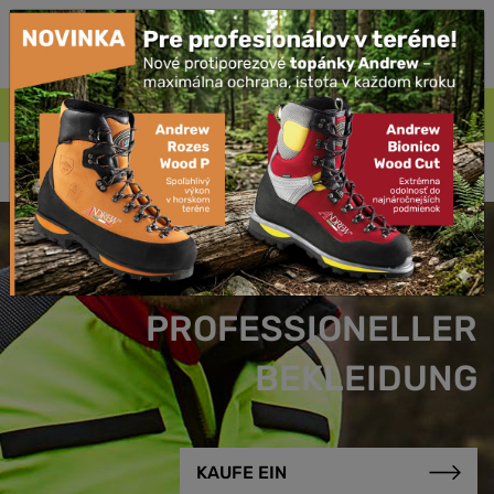
Über 200€ KOSTENLOSER Versand.
Kaufe Ein
Schutzkleidung
Outdoor
Jagdkleidung
Zubehör
HERSTELLER VON
PROFESSIONELLER
BEKLEIDUNG
KAUFE EIN