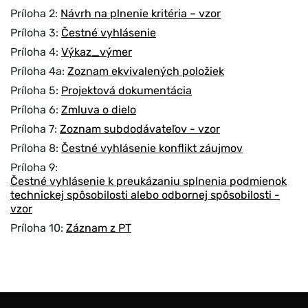
Príloha 2:
Návrh na plnenie kritéria – vzor
Príloha 3:
Čestné vyhlásenie
Príloha 4:
Výkaz_výmer
Príloha 4a:
Zoznam ekvivalených položiek
Príloha 5:
Projektová dokumentácia
Príloha 6:
Zmluva o dielo
Príloha 7:
Zoznam subdodávateľov - vzor
Príloha 8:
Čestné vyhlásenie konflikt záujmov
Príloha 9:
Čestné vyhlásenie k preukázaniu splnenia podmienok
technickej spôsobilosti alebo odbornej spôsobilosti -
vzor
Príloha 10:
Záznam z PT