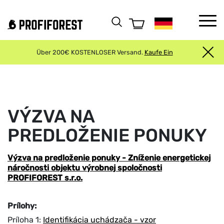
Über 200€ KOSTENLOSER Versand.
Kaufe Ein
VÝZVA NA
PREDLOŽENIE PONUKY
Výzva na predloženie ponuky - Zníženie energetickej
náročnosti objektu výrobnej spoločnosti
PROFIFOREST s.r.o.
Prílohy:
Príloha 1:
Identifikácia uchádzača - vzor