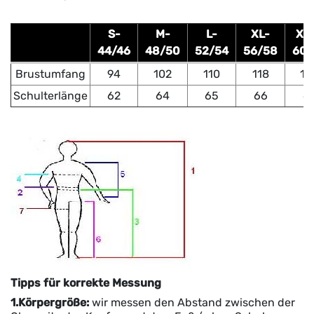
S-
M-
L-
XL-
XX
44/46
48/50
52/54
56/58
60/
Brustumfang
94
102
110
118
12
Schulterlänge
62
64
65
66
6
Tipps für korrekte Messung
1.Körpergröße:
wir messen
den Abstand zwischen der