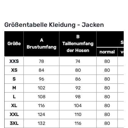
Größentabelle Kleidung - Jacken
B
A
Sch
Größe
Taillenumfang
Brustumfang
der Hosen
normal
ver
XXS
78
74
80
XS
84
80
80
S
96
86
80
M
102
92
80
L
108
98
80
XL
116
104
80
XXL
124
110
80
3XL
132
116
80