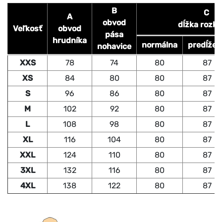
B
C
A
obvod
dĺžka rozk
Veľkosť
obvod
pása
hrudníka
normálna
predĺžen
nohavice
XXS
78
74
80
87
XS
84
80
80
87
S
96
86
80
87
M
102
92
80
87
L
108
98
80
87
XL
116
104
80
87
XXL
124
110
80
87
3XL
132
116
80
87
4XL
138
122
80
87