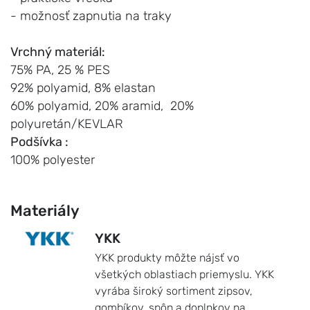
- možnosť zapnutia na traky
Vrchný materiál:
75% PA, 25 % PES
92% polyamid, 8% elastan
60% polyamid, 20% aramid, 20%
polyuretán/KEVLAR
Podšívka :
100% polyester
Materiály
YKK
YKK produkty môžte nájsť vo
všetkých oblastiach priemyslu. YKK
vyrába široký sortiment zipsov,
gombíkov, spôn a doplnkov na