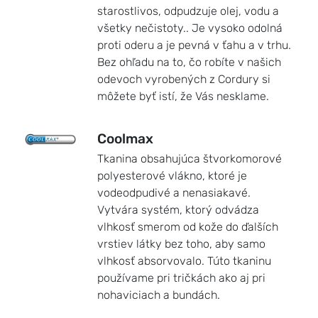
starostlivos, odpudzuje olej, vodu a
všetky nečistoty.. Je vysoko odolná
proti oderu a je pevná v ťahu a v trhu.
Bez ohľadu na to, čo robíte v našich
odevoch vyrobených z Cordury si
môžete byť istí, že Vás nesklame.
Coolmax
Tkanina obsahujúca štvorkomorové
polyesterové vlákno, ktoré je
vodeodpudivé a nenasiakavé.
Vytvára systém, ktorý odvádza
vlhkosť smerom od kože do ďalších
vrstiev látky bez toho, aby samo
vlhkosť absorvovalo. Túto tkaninu
používame pri tričkách ako aj pri
nohaviciach a bundách.