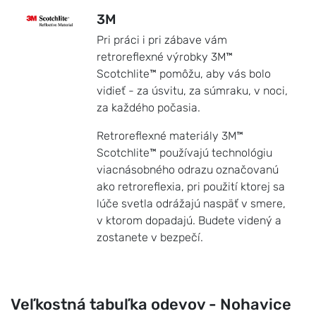
3M
Pri práci i pri zábave vám
retroreflexné výrobky 3M™
Scotchlite™ pomôžu, aby vás bolo
vidieť - za úsvitu, za súmraku, v noci,
za každého počasia.
Retroreflexné materiály 3M™
Scotchlite™ používajú technológiu
viacnásobného odrazu označovanú
ako retroreflexia, pri použití ktorej sa
lúče svetla odrážajú naspäť v smere,
v ktorom dopadajú. Budete videný a
zostanete v bezpečí.
Veľkostná tabuľka odevov - Nohavice