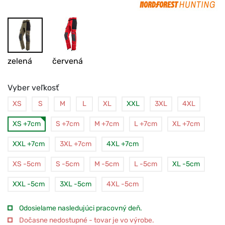
zelená
červená
Vyber veľkosť
XS
S
M
L
XL
XXL
3XL
4XL
XS +7cm
S +7cm
M +7cm
L +7cm
XL +7cm
XXL +7cm
3XL +7cm
4XL +7cm
XS -5cm
S -5cm
M -5cm
L -5cm
XL -5cm
XXL -5cm
3XL -5cm
4XL -5cm
Odosielame nasledujúci pracovný deň.
Dočasne nedostupné - tovar je vo výrobe.