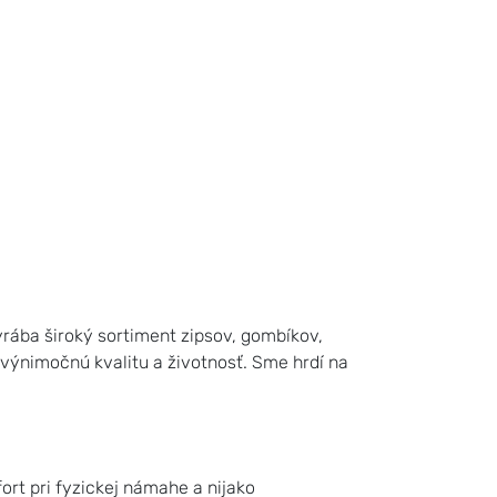
rába široký sortiment zipsov, gombíkov,
 výnimočnú kvalitu a životnosť. Sme hrdí na
rt pri fyzickej námahe a nijako