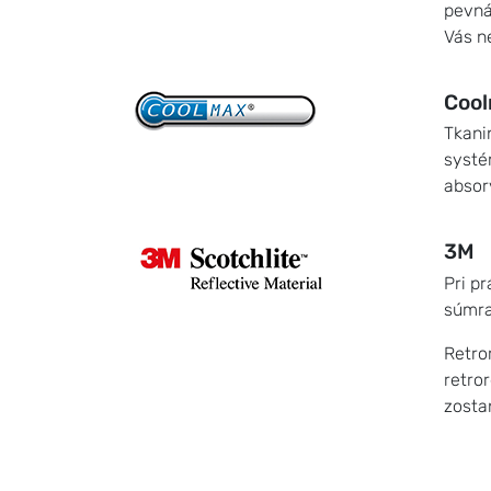
pevná
Vás n
Coo
Tkani
systé
absor
3M
Pri p
súmra
Retro
retror
zosta