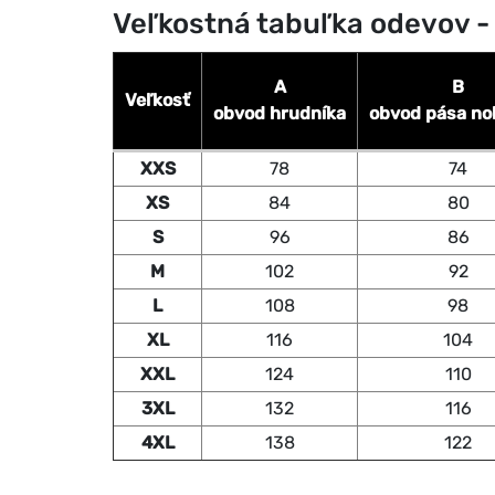
Veľkostná tabuľka odevov -
A
B
Veľkosť
obvod hrudníka
obvod pása no
XXS
78
74
XS
84
80
S
96
86
M
102
92
L
108
98
XL
116
104
XXL
124
110
3XL
132
116
4XL
138
122