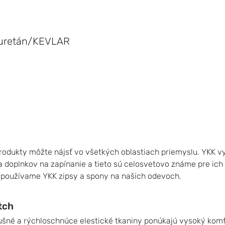
yuretán/KEVLAR
rodukty môžte nájsť vo všetkých oblastiach priemyslu. YKK vy
a doplnkov na zapínanie a tieto sú celosvetovo známe pre ich
e používame YKK zipsy a spony na našich odevoch.
tch
ušné a rýchloschnúce elestické tkaniny ponúkajú vysoký komfo