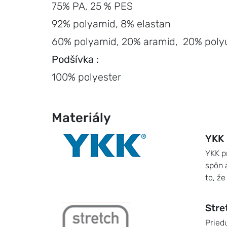
75% PA, 25 % PES
92% polyamid, 8% elastan
60% polyamid, 20% aramid, 20% pol
Podšívka :
100% polyester
Materiály
YKK
YKK p
spôn 
to, ž
Stre
Pried