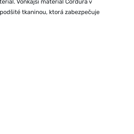
riál. Vonkajší materiál Cordura v
podšité tkaninou, ktorá zabezpečuje