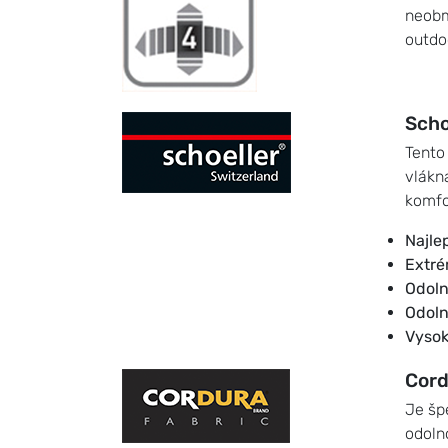
neobm
outdo
Scho
Tento
vlákn
komfo
Najle
Extré
Odoln
Odoln
Vysok
Cord
Je šp
odolno