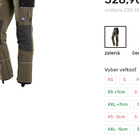
vrátane 23% 
zelená
če
Vyber veľkosť
XS
S
XS +7cm
S
XXL +7cm
XS -5cm
S
XXL -5cm