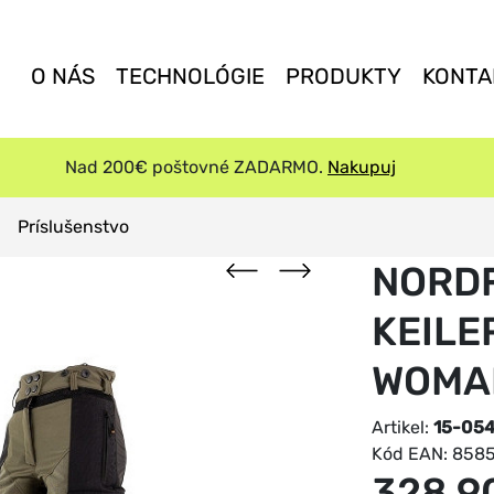
O NÁS
TECHNOLÓGIE
PRODUKTY
KONTA
Nad 200€ poštovné ZADARMO.
Nakupuj
Príslušenstvo
NORD
KEIL
WOMA
Artikel:
15-05
Kód EAN:
858
328,9