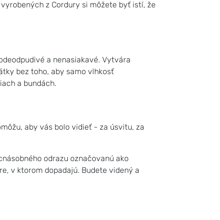
 vyrobených z Cordury si môžete byť istí, že
vodeodpudivé a nenasiakavé. Vytvára
átky bez toho, aby samo vlhkosť
ciach a bundách.
môžu, aby vás bolo vidieť - za úsvitu, za
iacnásobného odrazu označovanú ako
mere, v ktorom dopadajú. Budete videný a