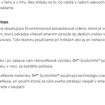
 v ťahu a v trhu. Bez ohľadu na to, čo robíte v našich odevoch
esklame.
lmax
na obsahujúca štvorkomorové polyesterové vlákno, ktoré je 
m, ktorý odvádza vlhkosť smerom od kože do ďalších vrstiev l
vovalo. Túto tkaninu používame pri tričkách ako aj pri nohavi
ráci i pri zábave vám retroreflexné výrobky 3M™ Scotchlite™ po
ku, v noci, za každého počasia.
reflexné materiály 3M™ Scotchlite™ používajú technológiu v
eflexia, pri použití ktorej sa lúče svetla odrážajú naspäť v s
nete v bezpečí.