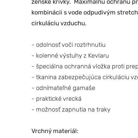
ženské krivky. Maximálnu ochranu pro
kombinácii s vode odpudivým stretcho
cirkuláciu vzduchu.
- odolnosť voči roztrhnutiu
- kolenné výstuhy z Kevlaru
- špeciálna ochranná vložka proti pre
- tkanina zabezpečujúca cirkuláciu v
- odnímateľné gamaše
- praktické vrecká
- možnosť zapnutia na traky
Vrchný materiál: