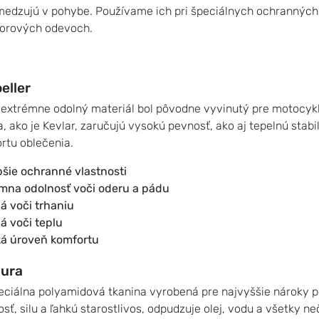
edzujú v pohybe. Používame ich pri špeciálnych ochranných 
orových odevoch.
eller
 extrémne odolný materiál bol pôvodne vyvinutý pre motocyk
a, ako je Kevlar, zaručujú vysokú pevnosť, ako aj tepelnú sta
rtu oblečenia.
pšie ochranné vlastnosti
mna odolnosť voči oderu a pádu
á voči trhaniu
á voči teplu
á úroveň komfortu
ura
eciálna polyamidová tkanina vyrobená pre najvyššie nároky po
sť, silu a ľahkú starostlivos, odpudzuje olej, vodu a všetky ne