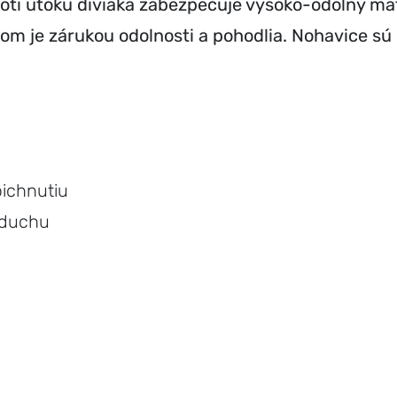
ti útoku diviaka zabezpečuje vysoko-odolný mate
m je zárukou odolnosti a pohodlia. Nohavice sú 
pichnutiu
zduchu