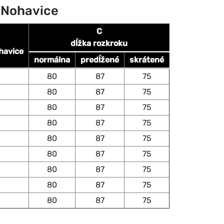
 Nohavice
C
dĺžka rozkroku
havice
normálna
predĺžené
skrátené
80
87
75
80
87
75
80
87
75
80
87
75
80
87
75
80
87
75
80
87
75
80
87
75
80
87
75