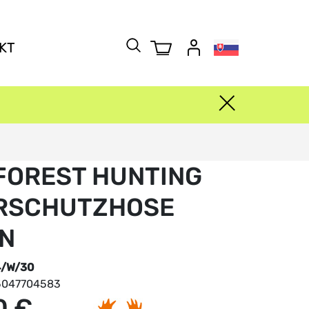
KT
FOREST HUNTING
ERSCHUTZHOSE
N
4/W/30
5047704583
0 €