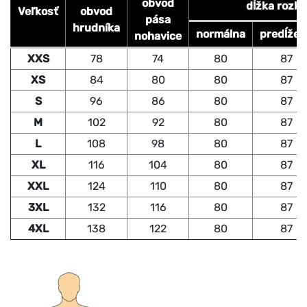
obvod
dĺžka rozk
Veľkosť
obvod
pása
hrudníka
normálna
predĺžen
nohavice
XXS
78
74
80
87
XS
84
80
80
87
S
96
86
80
87
M
102
92
80
87
L
108
98
80
87
XL
116
104
80
87
XXL
124
110
80
87
3XL
132
116
80
87
4XL
138
122
80
87