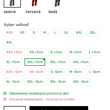
zelená
červená
šedá
Vyber veľkosť
XXS
XS
S
M
L
XL
XXL
3XL
4XL
XXS +7cm
XS +7cm
S +7cm
M +7cm
L +7cm
XL +7cm
XXL +7cm
3XL +7cm
4XL +7cm
XXS -5cm
XS -5cm
S -5cm
M -5cm
L -5cm
XL -5cm
XXL -5cm
3XL -5cm
4XL -5cm
Odosielame nasledujúci pracovný deň.
Dočasne nedostupné - tovar je vo výrobe.