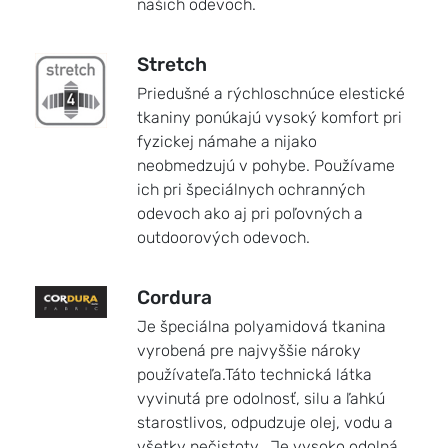
našich odevoch.
Stretch
Priedušné a rýchloschnúce elestické
tkaniny ponúkajú vysoký komfort pri
fyzickej námahe a nijako
neobmedzujú v pohybe. Používame
ich pri špeciálnych ochranných
odevoch ako aj pri poľovných a
outdoorových odevoch.
Cordura
Je špeciálna polyamidová tkanina
vyrobená pre najvyššie nároky
používateľa.Táto technická látka
vyvinutá pre odolnosť, silu a ľahkú
starostlivos, odpudzuje olej, vodu a
všetky nečistoty.. Je vysoko odolná