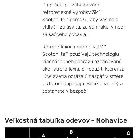
Pri práci i pri zábave vám
retroreflexné výrobky 3M™
Scotchlite™ pomôžu, aby vás bolo
vidieť - za úsvitu, za súmraku, v noci,
za každého počasia.
Retroreflexné materiály 3M™
Scotchlite™ používajú technológiu
viacnásobného odrazu označovanú
ako retroreflexia, pri použití ktorej sa
lúče svetla odrážajú naspäť v smere,
v ktorom dopadajú. Budete videný a
zostanete v bezpečí.
Veľkostná tabuľka odevov - Nohavice
B
C
A