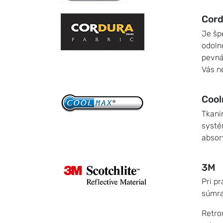
Cord
Je šp
odolno
pevná
Vás n
Coo
Tkani
systé
absor
3M
Pri p
súmra
Retro