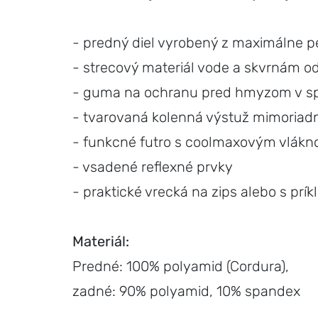
- predný diel vyrobený z maximálne
- strecový materiál vode a skvrnám o
- guma na ochranu pred hmyzom v sp
- tvarovaná kolenná výstuž mim
- funkcné futro s coolmaxovým vlák
- vsadené reflexné prvky
- praktické vrecká na zips alebo s prí
Materiál:
Predné: 100% polyamid (Cordura),
zadné: 90% polyamid, 10% spandex