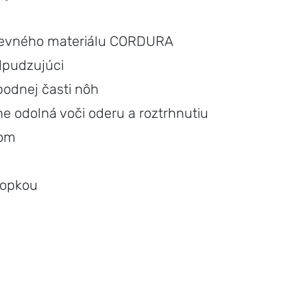
 pevného materiálu CORDURA
dpudzujúci
odnej časti nôh
oriadne odolná voči oderu a roztrhnutiu
nom
klopkou