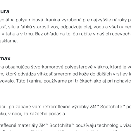
ura
eciálna polyamidová tkanina vyrobená pre najvyššie nároky po
sť, silu a ľahkú starostlivos, odpudzuje olej, vodu a všetky ne
 v ťahu a v trhu. Bez ohľadu na to, čo robíte v našich odevoch
esklame.
lmax
na obsahujúca štvorkomorové polyesterové vlákno, ktoré je 
m, ktorý odvádza vlhkosť smerom od kože do ďalších vrstiev l
vovalo. Túto tkaninu používame pri tričkách ako aj pri nohavi
ráci i pri zábave vám retroreflexné výrobky 3M™ Scotchlite™ po
ku, v noci, za každého počasia.
reflexné materiály 3M™ Scotchlite™ používajú technológiu v