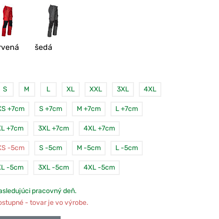
rvená
šedá
S
M
L
XL
XXL
3XL
4XL
XS +7cm
S +7cm
M +7cm
L +7cm
L +7cm
3XL +7cm
4XL +7cm
XS -5cm
S -5cm
M -5cm
L -5cm
L -5cm
3XL -5cm
4XL -5cm
sledujúci pracovný deň.
tupné - tovar je vo výrobe.