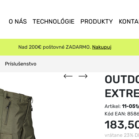
O NÁS
TECHNOLÓGIE
PRODUKTY
KONTA
Nad 200€ poštovné ZADARMO.
Nakupuj
Príslušenstvo
OUTD
EXTR
Artikel:
11-051
Kód EAN:
8586
183,5
vrátane 23% 