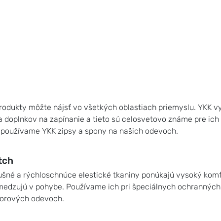
rodukty môžte nájsť vo všetkých oblastiach priemyslu. YKK vy
a doplnkov na zapínanie a tieto sú celosvetovo známe pre ich
e používame YKK zipsy a spony na našich odevoch.
tch
ušné a rýchloschnúce elestické tkaniny ponúkajú vysoký komfo
edzujú v pohybe. Používame ich pri špeciálnych ochranných 
orových odevoch.