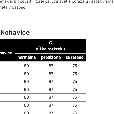
eflexia, pri použití ktorej sa lúče svetla odrážajú naspäť v s
nete v bezpečí.
 Nohavice
C
dĺžka rozkroku
havice
normálna
predĺžené
skrátené
80
87
75
80
87
75
80
87
75
80
87
75
80
87
75
80
87
75
80
87
75