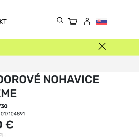
KT
OOROVÉ NOHAVICE
EME
/30
017104891
0 €
DPH