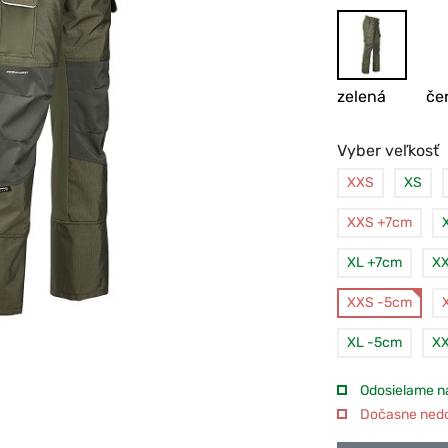
zelená
če
Vyber veľkosť
XXS
XS
XXS +7cm
XL +7cm
XX
XXS -5cm
XL -5cm
XX
Odosielame na
Dočasne nedos