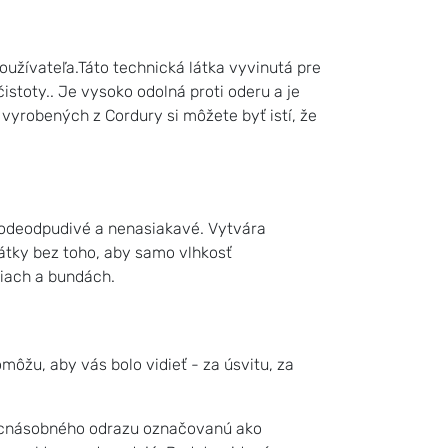
užívateľa.Táto technická látka vyvinutá pre
čistoty.. Je vysoko odolná proti oderu a je
 vyrobených z Cordury si môžete byť istí, že
vodeodpudivé a nenasiakavé. Vytvára
átky bez toho, aby samo vlhkosť
ciach a bundách.
môžu, aby vás bolo vidieť - za úsvitu, za
iacnásobného odrazu označovanú ako