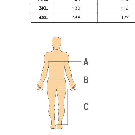
3XL
132
116
4XL
138
122