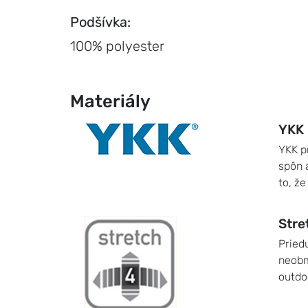
Podšívka:
100% polyester
Materiály
YKK
YKK p
spôn 
to, ž
Stre
Pried
neobm
outdo