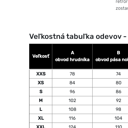
retror
zosta
Veľkostná tabuľka odevov -
A
B
Veľkosť
obvod hrudníka
obvod pása no
XXS
78
74
XS
84
80
S
96
86
M
102
92
L
108
98
XL
116
104
XXL
124
110