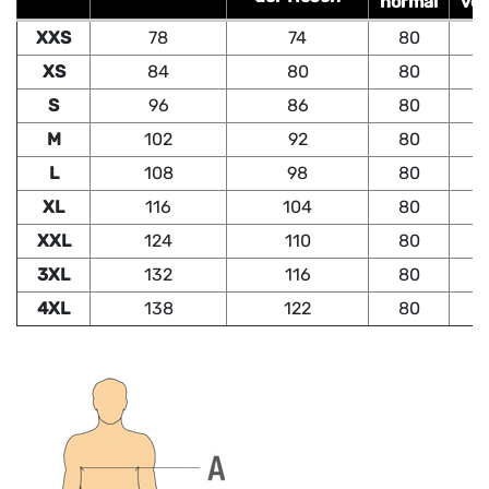
normal
ver
XXS
78
74
80
XS
84
80
80
S
96
86
80
M
102
92
80
L
108
98
80
XL
116
104
80
XXL
124
110
80
3XL
132
116
80
4XL
138
122
80