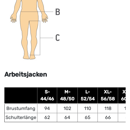
Arbeitsjacken
S-
M-
L-
XL-
XX
44/46
48/50
52/54
56/58
60/
Brustumfang
94
102
110
118
12
Schulterlänge
62
64
65
66
6