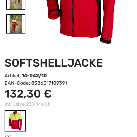
SOFTSHELLJACKE
Artikel:
14-042/10
EAN-Code:
8586017109391
132,30 €
Inklusive 23% MwSt.
rot