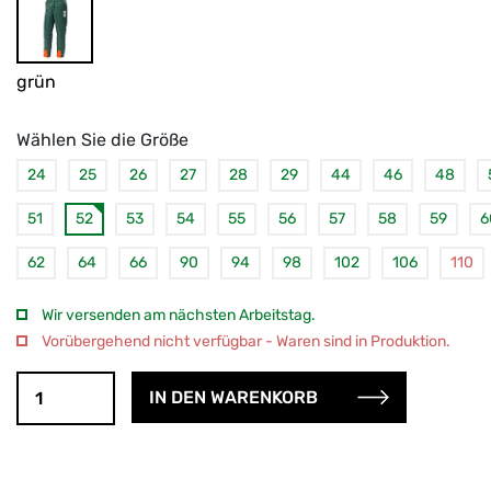
grün
Wählen Sie die Größe
24
25
26
27
28
29
44
46
48
51
52
53
54
55
56
57
58
59
6
62
64
66
90
94
98
102
106
110
Wir versenden am nächsten Arbeitstag.
Vorübergehend nicht verfügbar - Waren sind in Produktion.