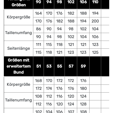
90
94
98
102
106
110
Größen
164
170
176
182
188
194
Körpergröße
170
176
182
188
194
200
86
90
94
98
102
104
Taillenumfang
90
94
98
102
104
106
111
115
118
121
121
123
Seitenlänge
115
118
121
123
123
125
Größen mit
erweitertem
51
53
55
57
59
Bund
168
170
172
172
176
Körpergröße
172
174
176
176
180
108
112
116
120
124
Taillenumfang
112
116
120
124
128
102
104
106
107
108