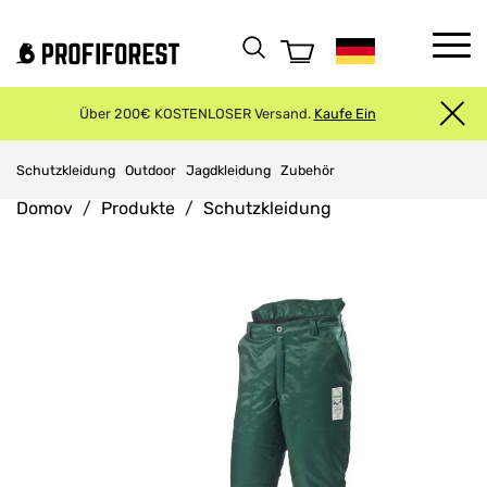
Über 200€ KOSTENLOSER Versand.
Kaufe Ein
Schutzkleidung
Outdoor
Jagdkleidung
Zubehör
Domov
Produkte
Schutzkleidung