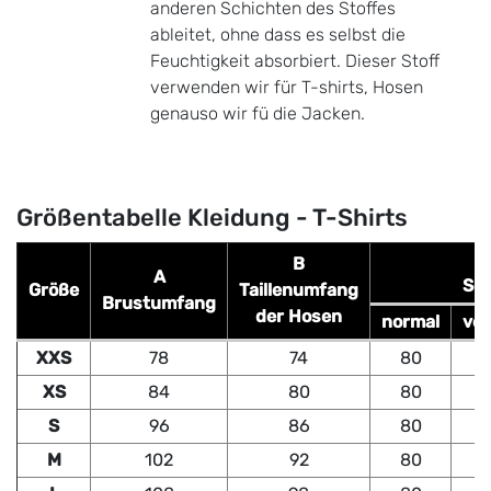
anderen Schichten des Stoffes
ableitet, ohne dass es selbst die
Feuchtigkeit absorbiert. Dieser Stoff
verwenden wir für T-shirts, Hosen
genauso wir fü die Jacken.
Größentabelle Kleidung - T-Shirts
B
A
Sch
Größe
Taillenumfang
Brustumfang
der Hosen
normal
ver
XXS
78
74
80
XS
84
80
80
S
96
86
80
M
102
92
80