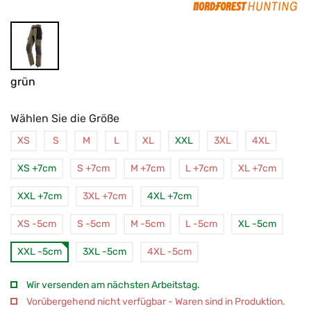
grün
Wählen Sie die Größe
XS
S
M
L
XL
XXL
3XL
4XL
XS +7cm
S +7cm
M +7cm
L +7cm
XL +7cm
XXL +7cm
3XL +7cm
4XL +7cm
XS -5cm
S -5cm
M -5cm
L -5cm
XL -5cm
XXL -5cm
3XL -5cm
4XL -5cm
Wir versenden am nächsten Arbeitstag.
Vorübergehend nicht verfügbar - Waren sind in Produktion.