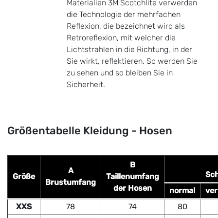
Materialien 3M Scotchlite verwerden
die Technologie der mehrfachen
Reflexion, die bezeichnet wird als
Retroreflexion, mit welcher die
Lichtstrahlen in die Richtung, in der
Sie wirkt, reflektieren. So werden Sie
zu sehen und so bleiben Sie in
Sicherheit.
Größentabelle Kleidung - Hosen
B
A
Sch
Größe
Taillenumfang
Brustumfang
der Hosen
normal
ver
XXS
78
74
80