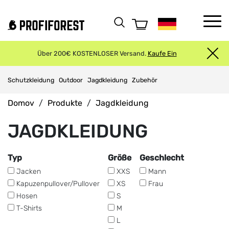
Über 200€ KOSTENLOSER Versand.
Kaufe Ein
Schutzkleidung
Outdoor
Jagdkleidung
Zubehör
Domov
Produkte
Jagdkleidung
JAGDKLEIDUNG
Typ
Größe
Geschlecht
Jacken
XXS
Mann
Kapuzenpullover/Pullover
XS
Frau
Hosen
S
T-Shirts
M
L