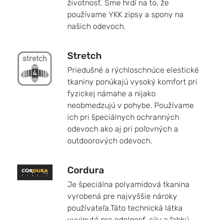
životnosť. Sme hrdí na to, že
používame YKK zipsy a spony na
našich odevoch.
Stretch
Priedušné a rýchloschnúce elestické
tkaniny ponúkajú vysoký komfort pri
fyzickej námahe a nijako
neobmedzujú v pohybe. Používame
ich pri špeciálnych ochranných
odevoch ako aj pri poľovných a
outdoorových odevoch.
Cordura
Je špeciálna polyamidová tkanina
vyrobená pre najvyššie nároky
používateľa.Táto technická látka
vyvinutá pre odolnosť, silu a ľahkú