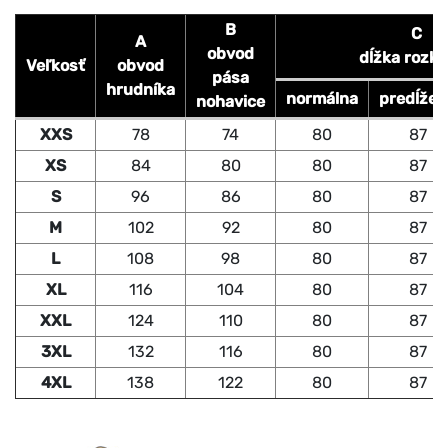
B
C
A
obvod
dĺžka rozk
Veľkosť
obvod
pása
hrudníka
normálna
predĺžen
nohavice
XXS
78
74
80
87
XS
84
80
80
87
S
96
86
80
87
M
102
92
80
87
L
108
98
80
87
XL
116
104
80
87
XXL
124
110
80
87
3XL
132
116
80
87
4XL
138
122
80
87