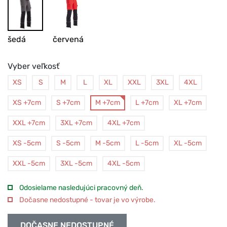
šedá
červená
Vyber veľkosť
XS
S
M
L
XL
XXL
3XL
4XL
XS +7cm
S +7cm
M +7cm
L +7cm
XL +7cm
XXL +7cm
3XL +7cm
4XL +7cm
XS -5cm
S -5cm
M -5cm
L -5cm
XL -5cm
XXL -5cm
3XL -5cm
4XL -5cm
Odosielame nasledujúci pracovný deň.
Dočasne nedostupné - tovar je vo výrobe.
DOČASNE NEDOSTUPNÉ