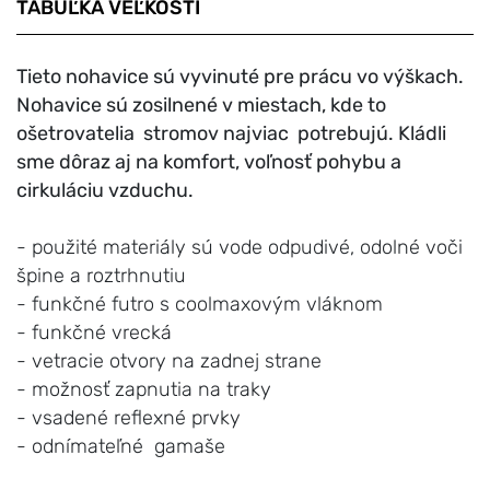
TABUĽKA VEĽKOSTÍ
Tieto nohavice sú vyvinuté pre prácu vo výškach.
Nohavice sú zosilnené v miestach, kde to
ošetrovatelia stromov najviac potrebujú. Kládli
sme dôraz aj na komfort, voľnosť pohybu a
cirkuláciu vzduchu.
- použité materiály sú vode odpudivé, odolné voči
špine a roztrhnutiu
- funkčné futro s coolmaxovým vláknom
- funkčné vrecká
- vetracie otvory na zadnej strane
- možnosť zapnutia na traky
- vsadené reflexné prvky
- odnímateľné gamaše