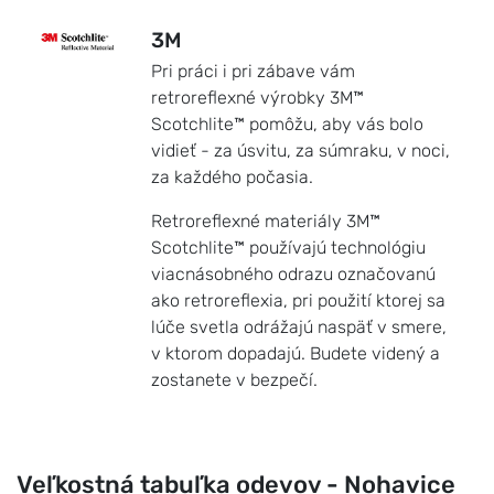
3M
Pri práci i pri zábave vám
retroreflexné výrobky 3M™
Scotchlite™ pomôžu, aby vás bolo
vidieť - za úsvitu, za súmraku, v noci,
za každého počasia.
Retroreflexné materiály 3M™
Scotchlite™ používajú technológiu
viacnásobného odrazu označovanú
ako retroreflexia, pri použití ktorej sa
lúče svetla odrážajú naspäť v smere,
v ktorom dopadajú. Budete videný a
zostanete v bezpečí.
Veľkostná tabuľka odevov - Nohavice