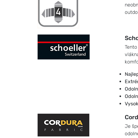
neobm
outdo
Scho
Tento
vlákn
komfo
Najle
Extré
Odoln
Odoln
Vysok
Cord
Je šp
odolno