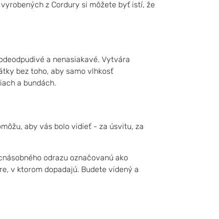
 vyrobených z Cordury si môžete byť istí, že
vodeodpudivé a nenasiakavé. Vytvára
átky bez toho, aby samo vlhkosť
ciach a bundách.
môžu, aby vás bolo vidieť - za úsvitu, za
iacnásobného odrazu označovanú ako
mere, v ktorom dopadajú. Budete videný a