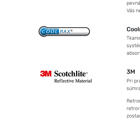
pevná
Vás n
Coo
Tkani
systé
absor
3M
Pri p
súmra
Retro
retror
zosta