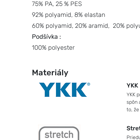
75% PA, 25 % PES
92% polyamid, 8% elastan
60% polyamid, 20% aramid, 20% pol
Podšívka :
100% polyester
Materiály
YKK
YKK p
spôn 
to, ž
Stre
Pried