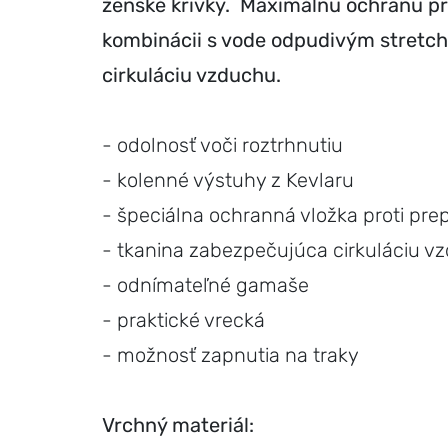
ženské krivky. Maximálnu ochranu pro
kombinácii s vode odpudivým stretcho
cirkuláciu vzduchu.
- odolnosť voči roztrhnutiu
- kolenné výstuhy z Kevlaru
- špeciálna ochranná vložka proti pre
- tkanina zabezpečujúca cirkuláciu v
- odnímateľné gamaše
- praktické vrecká
- možnosť zapnutia na traky
Vrchný materiál: