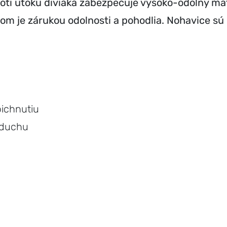
ti útoku diviaka zabezpečuje vysoko-odolný mate
m je zárukou odolnosti a pohodlia. Nohavice sú 
pichnutiu
zduchu