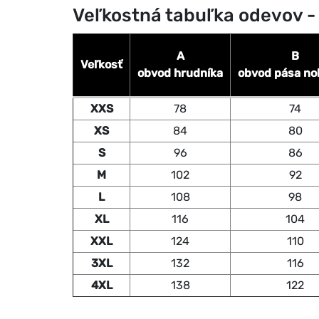
Veľkostná tabuľka odevov -
A
B
Veľkosť
obvod hrudníka
obvod pása no
XXS
78
74
XS
84
80
S
96
86
M
102
92
L
108
98
XL
116
104
XXL
124
110
3XL
132
116
4XL
138
122