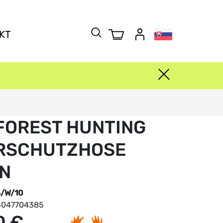
KT
FOREST HUNTING
ERSCHUTZHOSE
N
4/W/10
5047704385
0 €