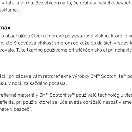
 v ťahu a v trhu. Bez ohľadu na to, čo robíte v našich odevoch
esklame.
lmax
na obsahujúca štvorkomorové polyesterové vlákno, ktoré je 
m, ktorý odvádza vlhkosť smerom od kože do ďalších vrstiev l
vovalo. Túto tkaninu používame pri tričkách ako aj pri nohavi
ráci i pri zábave vám retroreflexné výrobky 3M™ Scotchlite™ po
ku, v noci, za každého počasia.
reflexné materiály 3M™ Scotchlite™ používajú technológiu v
eflexia, pri použití ktorej sa lúče svetla odrážajú naspäť v s
nete v bezpečí.