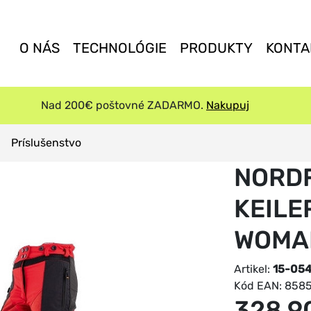
O NÁS
TECHNOLÓGIE
PRODUKTY
KONTA
Nad 200€ poštovné ZADARMO.
Nakupuj
Príslušenstvo
NORD
KEIL
WOMA
Artikel:
15-05
Kód EAN:
858
328,9