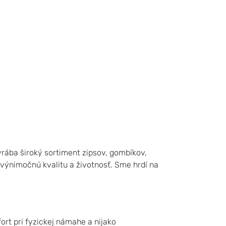
rába široký sortiment zipsov, gombíkov,
 výnimočnú kvalitu a životnosť. Sme hrdí na
rt pri fyzickej námahe a nijako