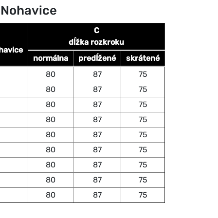
 Nohavice
C
dĺžka rozkroku
havice
normálna
predĺžené
skrátené
80
87
75
80
87
75
80
87
75
80
87
75
80
87
75
80
87
75
80
87
75
80
87
75
80
87
75