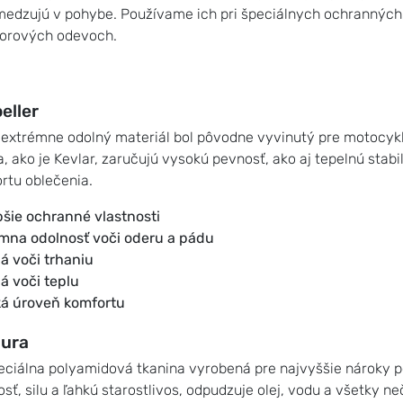
edzujú v pohybe. Používame ich pri špeciálnych ochranných 
orových odevoch.
eller
 extrémne odolný materiál bol pôvodne vyvinutý pre motocyk
a, ako je Kevlar, zaručujú vysokú pevnosť, ako aj tepelnú sta
rtu oblečenia.
pšie ochranné vlastnosti
mna odolnosť voči oderu a pádu
á voči trhaniu
á voči teplu
á úroveň komfortu
ura
eciálna polyamidová tkanina vyrobená pre najvyššie nároky po
sť, silu a ľahkú starostlivos, odpudzuje olej, vodu a všetky ne