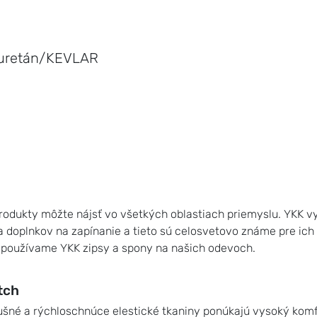
yuretán/KEVLAR
rodukty môžte nájsť vo všetkých oblastiach priemyslu. YKK vy
a doplnkov na zapínanie a tieto sú celosvetovo známe pre ich
e používame YKK zipsy a spony na našich odevoch.
tch
ušné a rýchloschnúce elestické tkaniny ponúkajú vysoký komfo