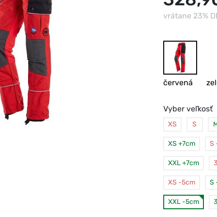
vrátane 23% 
červená
ze
Vyber veľkosť
XS
S
XS +7cm
S
XXL +7cm
XS -5cm
S
XXL -5cm