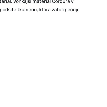
riál. Vonkajší materiál Cordura v
podšité tkaninou, ktorá zabezpečuje