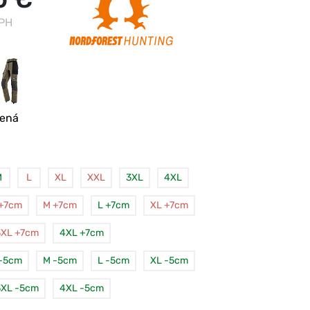
DPH
lená
M
L
XL
XXL
3XL
4XL
 +7cm
M +7cm
L +7cm
XL +7cm
3XL +7cm
4XL +7cm
 -5cm
M -5cm
L -5cm
XL -5cm
3XL -5cm
4XL -5cm