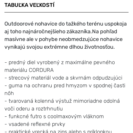
TABUĽKA VEĽKOSTÍ
Outdoorové nohavice do tažkého terénu uspokoja
aj toho najnáročnejšieho zákazníka.Na pohľad
masívne ale v pohybe neobmedzujúce nohavice
vynikajú svojou extrémne dlhou životnosťou.
- predný diel vyrobený z maximálne pevného
materiálu CORDURA
- strecový materiál vode a skvrnám odpudzujúci
- guma na ochranu pred hmyzom v spodnej časti
nôh
- tvarovaná kolenná výstuž mimoriadne odolná
voči oderu a roztrhnutiu
- funkcné futro s coolmaxovým vláknom
- vsadené reflexné prvky
- praktické vrecká na zips alebo s príklopkou