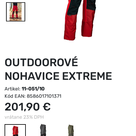
OUTDOOROVÉ
NOHAVICE EXTREME
Artikel:
11-051/10
Kód EAN:
8586017101371
201,90 €
vrátane 23% DPH