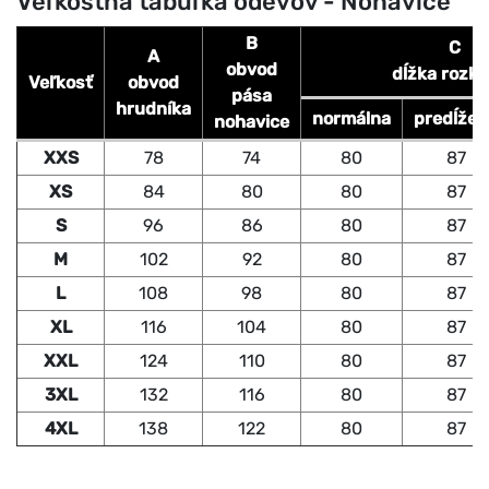
Veľkostná tabuľka odevov - Nohavice
B
C
A
obvod
dĺžka rozk
Veľkosť
obvod
pása
hrudníka
normálna
predĺžen
nohavice
XXS
78
74
80
87
XS
84
80
80
87
S
96
86
80
87
M
102
92
80
87
L
108
98
80
87
XL
116
104
80
87
XXL
124
110
80
87
3XL
132
116
80
87
4XL
138
122
80
87