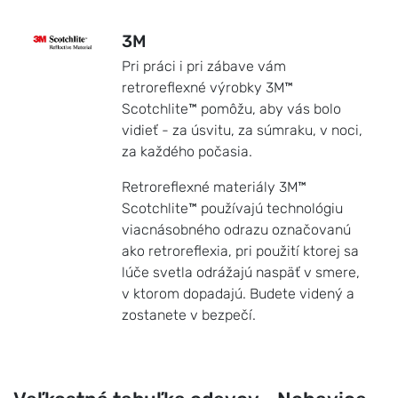
3M
Pri práci i pri zábave vám
retroreflexné výrobky 3M™
Scotchlite™ pomôžu, aby vás bolo
vidieť - za úsvitu, za súmraku, v noci,
za každého počasia.
Retroreflexné materiály 3M™
Scotchlite™ používajú technológiu
viacnásobného odrazu označovanú
ako retroreflexia, pri použití ktorej sa
lúče svetla odrážajú naspäť v smere,
v ktorom dopadajú. Budete videný a
zostanete v bezpečí.