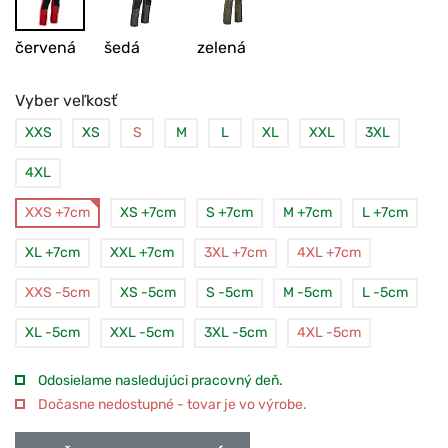
červená
šedá
zelená
Vyber veľkosť
XXS
XS
S
M
L
XL
XXL
3XL
4XL
XXS +7cm
XS +7cm
S +7cm
M +7cm
L +7cm
XL +7cm
XXL +7cm
3XL +7cm
4XL +7cm
XXS -5cm
XS -5cm
S -5cm
M -5cm
L -5cm
XL -5cm
XXL -5cm
3XL -5cm
4XL -5cm
Odosielame nasledujúci pracovný deň.
Dočasne nedostupné - tovar je vo výrobe.