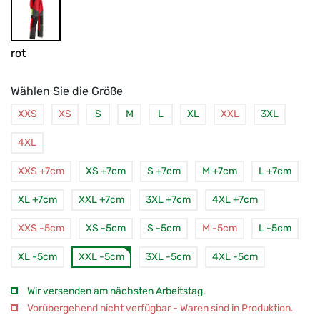
rot
Wählen Sie die Größe
XXS
XS
S
M
L
XL
XXL
3XL
4XL
XXS +7cm
XS +7cm
S +7cm
M +7cm
L +7cm
XL +7cm
XXL +7cm
3XL +7cm
4XL +7cm
XXS -5cm
XS -5cm
S -5cm
M -5cm
L -5cm
XL -5cm
XXL -5cm
3XL -5cm
4XL -5cm
Wir versenden am nächsten Arbeitstag.
Vorübergehend nicht verfügbar - Waren sind in Produktion.