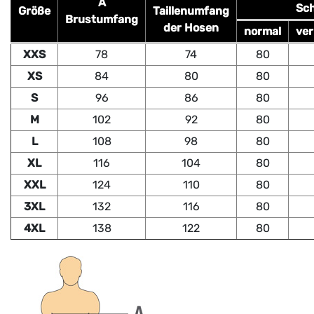
A
Sch
Größe
Taillenumfang
Brustumfang
der Hosen
normal
ver
XXS
78
74
80
XS
84
80
80
S
96
86
80
M
102
92
80
L
108
98
80
XL
116
104
80
XXL
124
110
80
3XL
132
116
80
4XL
138
122
80