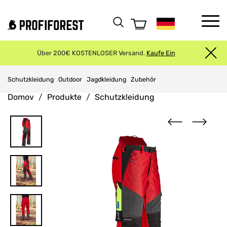
Über 200€ KOSTENLOSER Versand.
Kaufe Ein
Schutzkleidung
Outdoor
Jagdkleidung
Zubehör
Domov
Produkte
Schutzkleidung