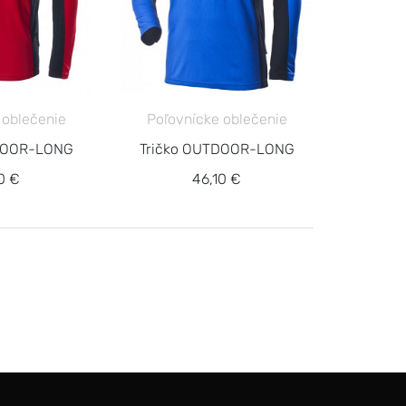
 oblečenie
Poľovnícke oblečenie
DOOR-LONG
Tričko OUTDOOR-LONG
0 €
46,10 €