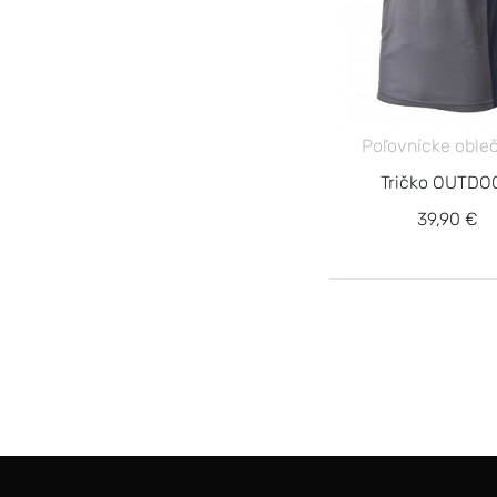
Poľovnícke oble
Tričko OUTDO
39,90 €