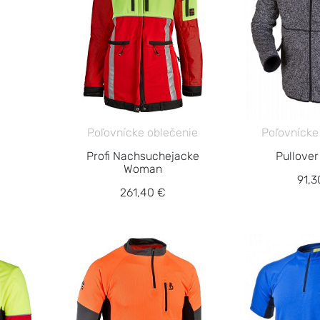
Poľovnícke oblečenie
Poľovnícke
Profi Nachsuchejacke
Pullover
Woman
91,3
261,40 €