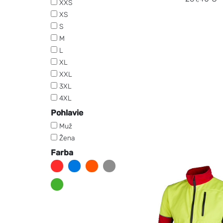
XXS
XS
S
M
L
XL
XXL
3XL
4XL
Pohlavie
Muž
Žena
Farba