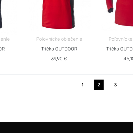
čenie
Poľovnícke oblečenie
Poľovnícke
OR
Tričko OUTDOOR
Tričko OUT
39,90 €
46,1
1
2
3