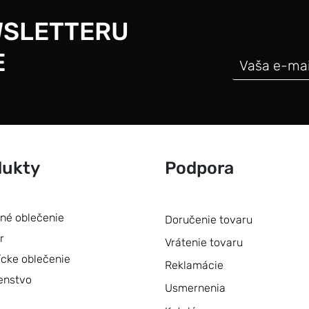
WSLETTERU
E
dukty
Podpora
né oblečenie
Doručenie tovaru
r
Vrátenie tovaru
ícke oblečenie
Reklamácie
enstvo
Usmernenia