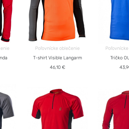
čenie
Poľovnícke oblečenie
Poľovnícke
unda
T-shirt Visible Langarm
Tričko 
46,10 €
43,9