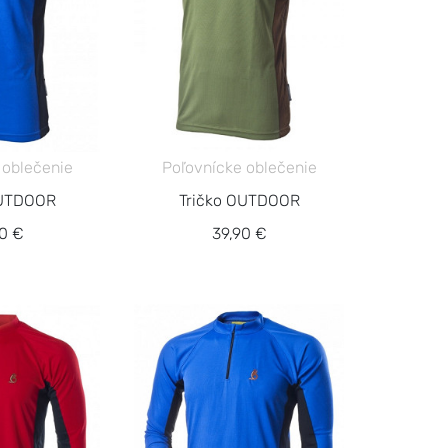
 oblečenie
Poľovnícke oblečenie
OUTDOOR
Tričko OUTDOOR
0 €
39,90 €