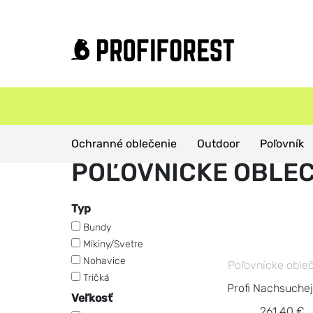
Domov
Produkty
Poľovnícke oblečenie
Ochranné oblečenie
Outdoor
Poľovník
POĽOVNÍCKE OBLEČ
Typ
Bundy
Mikiny/Svetre
Nohavice
Poľovnícke oble
Tričká
Profi Nachsuche
Veľkosť
261,40 €