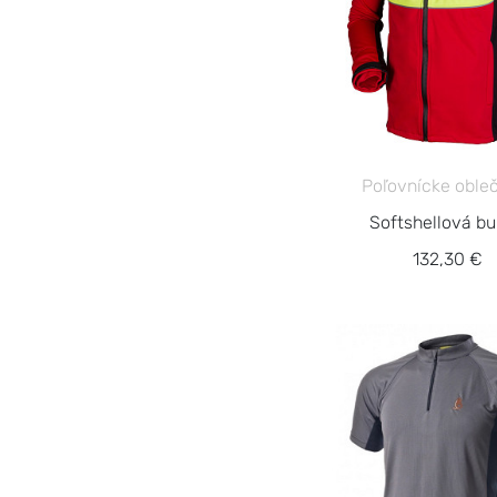
Poľovnícke oble
Softshellová b
132,30 €