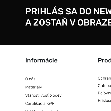
PRIHLÁS SA DO NE
A ZOSTAŇ V OBRAZ
Informácie
Pro
Ochran
O nás
Outdoo
Materiály
Poľovn
Starostlivosť o odev
Prísluš
Certifikácia KWF