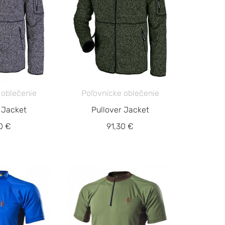
 oblečenie
Poľovnícke oblečenie
 Jacket
Pullover Jacket
0 €
91,30 €